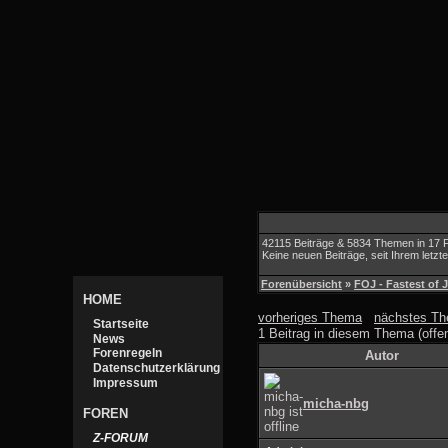
42115 Beiträge & 5834 Themen in 17 
Keine neuen Beiträge, seit Ihrem letz
Forenübersicht
»
FOJ - Fastest of 
HOME
vorheriges Thema
nächstes T
Startseite
1 Beitrag in diesem Thema (offe
News
Forenregeln
Autor
Datenschutzerklärung
Impressum
micha-nbg
FOREN
Z-FORUM