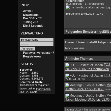
Administrator
1606 Beiträge - Z-Forenlegende
INFOS
Artikel
Beitrag vom 10.06.2024 - 12:40
Downloads
Der 300zx TT
Tuning Z32
Die Z-Legende
Folgenden Benutzern gefällt 
VERWALTUNG
Dieser Thread gefällt folgend
Noch keinem...
Passwort vergessen?
Registrieren
Ähnliche Themen:
STATUS
FOJ 
30.5 bis 02.06. in Oberfranken
-
Besucher
Heute:
2.559
FOJ 
Gestern:
3.753
Gesamt:
5.665.373
22.02.24 - 06:36
Benutzer & Gäste
Me
1305 Benutzer registriert,
davon online:
Treffen 2024 17.5 - 19.05.
Pladinmadin
- stev
und 322 Gäste
Me
Japan Meeting 30.05.bis 02.06
-
Baumstruktur
Signaturen verstecke