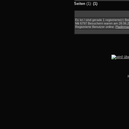
Seiten
(1):
(1)
Es ist / sind gerade 1 registrierte(r)
Mit 6797 Besuchern waren am 28.06.202
Registrierte Benutzer online:
Pladinma
P