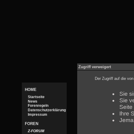
Zugriff verweigert
Der Zugriff auf die v
HOME
Sie s
Startseite
Sie v
News
Forenregeln
Seite
Datenschutzerklärung
Ihre 
Impressum
Jeman
FOREN
Z-FORUM