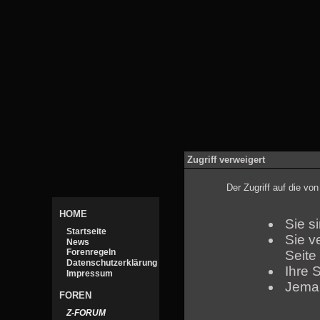
Zugriff verweigert
Der Zugriff auf die v
HOME
Sie s
Startseite
Sie v
News
Forenregeln
Seite
Datenschutzerklärung
Ihre 
Impressum
Jeman
FOREN
Z-FORUM