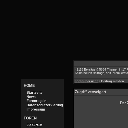
42115 Beiträge & 5834 Themen in 17 
Keine neuen Beiträge, seit Ihrem letz
Forenübersicht
» Beitrag melden
HOME
Zugriff verweigert
Startseite
News
Forenregeln
Der 
Datenschutzerklärung
Impressum
FOREN
Z-FORUM