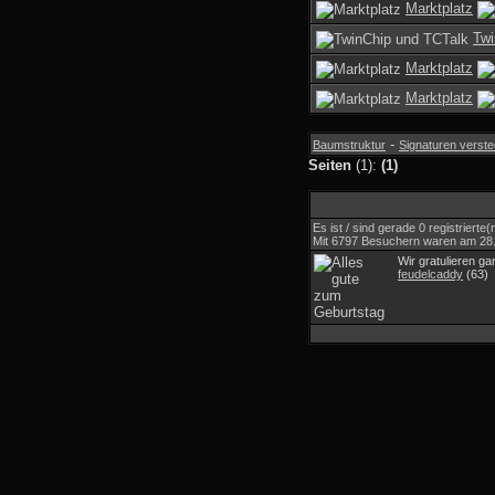
Marktplatz
Twi
Marktplatz
Marktplatz
-
Baumstruktur
Signaturen verst
Seiten
(1):
(1)
Es ist / sind gerade 0 registriert
Mit 6797 Besuchern waren am 28.06
Wir gratulieren g
feudelcaddy
(63)