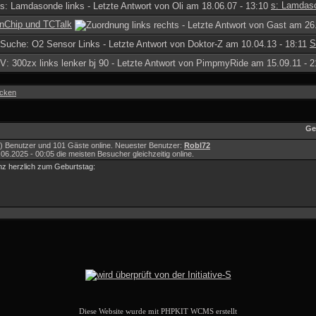
s: Lamdaso
nChip und TCTalk
S
ecken
Ge
e(r) Benutzer und 101 Gäste online. Neuester Benutzer:
Robl72
.2025 - 00:05 die meisten Besucher gleichzeitig online.
anz herzlich zum Geburtstag:
Diese Website wurde mit PHPKIT WCMS erstellt