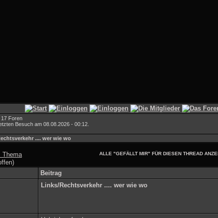
 17 Foren
letzten Besuch am 08.08.2026 - 00:12.
echtsverkehr .... wer wie wo
s Thema
ALLE "GEFÄLLT MIR" FÜR DIESEN THREAD ANZE
ffen)
Beitrag
Links/Rechtsverkehr .... wer wie wo