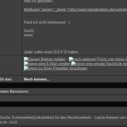
Hab ich gefunden:
Weltkarte" target="_blank">http://www.laenderdaten.de/verkehr
Fand ich echt interessant :-)
GruZZ
steve
Jeder sollte einen D-Z-F-D haben
lt das:
Noch keinem...
genden Benutzern:
.11.24 - 13:22