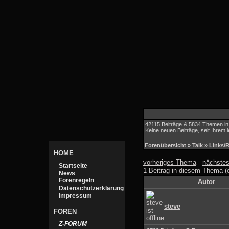
42115 Beiträge & 5834 Themen in
Keine neuen Beiträge, seit Ihrem 
Forenübersicht
»
Talk
» Links/R
HOME
vorheriges Thema
nächste
Startseite
1 Beitrag in diesem Thema (o
News
Forenregeln
Autor
Datenschutzerklärung
Impressum
steve
FOREN
Z-FORUM