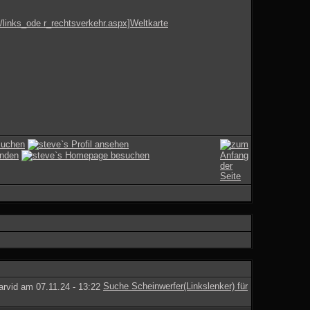
/links_ode r_rechtsverkehr.aspx]Weltkarte
Suche Scheinwerfer(Linkslenker) für