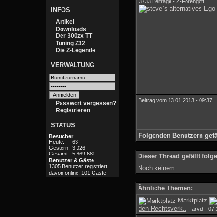
3733 Beiträge - Z-Forengott
INFOS
Artikel
Downloads
Der 300zx TT
Tuning Z32
Die Z-Legende
VERWALTUNG
Beitrag vom 13.01.2013 - 09:37
Passwort vergessen?
Registrieren
STATUS
Folgenden Benutzern gefäl
Besucher
Heute:
63
Gestern:
3.026
Gesamt:
5.669.681
Dieser Thread gefällt fol
Benutzer & Gäste
1305 Benutzer registriert,
Noch keinem...
davon online: 101 Gäste
Ähnliche Themen:
Marktplatz
den Rechtsverk..
- arvid - 07